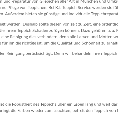
hen und -reparatur von GTepichen aller Art in München und Umkre
ne Pflege von Teppichen. Bei K.I. Teppich Service werden sie fäh
ten. Außerdem bieten sie günstige und individuelle Teppichrepara
egt werden. Deshalb sollte dieser, von zeit zu Zeit, eine ordent
en die ihrem Teppich Schaden zufügen können. Dazu gehören u. a. 
ine Reinigung dies verhindern, denn alle Larven und Motten wer
für ihn die richtige ist, um die Qualität und Schönheit zu erhalt
en Reinigung berücksichtigt. Denn wir behandeln Ihren Teppich 
t die Robustheit des Teppichs über ein Leben lang und weit dar
ringt die Farben wieder zum Leuchten, befreit den Teppich von M